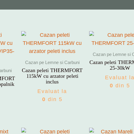
Cazan pe Lemne si 
Cazan peleti THE
Cazan pe Lemne si Carbuni
25-30kW
Cazan peleti THERMFORT
arbuni
115kW cu arzator peleti
Evaluat l
RMFORT
inclus
palnik
0
din 5
Evaluat la
0
din 5