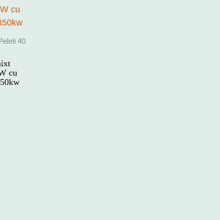
eleti 40
ixt
kW cu
B50kw
a