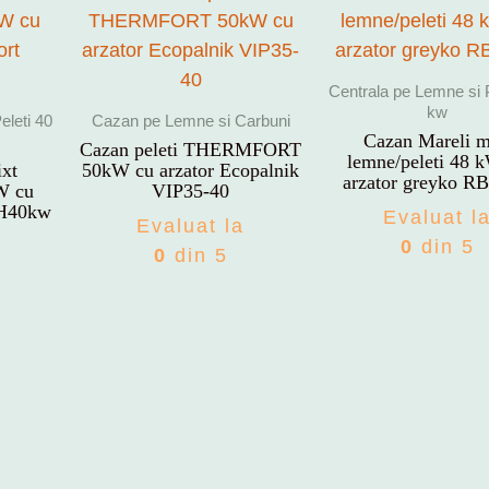
Centrala pe Lemne si P
kw
eleti 40
Cazan pe Lemne si Carbuni
Cazan Mareli m
Cazan peleti THERMFORT
lemne/peleti 48 
ixt
50kW cu arzator Ecopalnik
arzator greyko R
W cu
VIP35-40
TH40kw
Evaluat l
Evaluat la
0
din 5
0
din 5