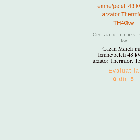
Centrala pe Lemne si P
kw
Cazan Mareli m
lemne/peleti 48 k
arzator Thermfort 
Evaluat la
0
din 5