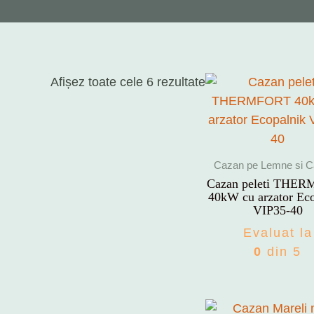
Sortat
Afișez toate cele 6 rezultate
după
preț:
de
la
Cazan pe Lemne si C
mare
Cazan peleti THE
la
40kW cu arzator Eco
VIP35-40
mic
Evaluat la
0
din 5