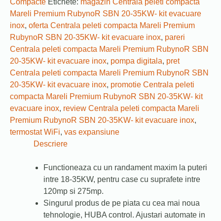
Compacte
Etichete:
magazin Centrala peleti compacta
Mareli Premium RubynoR SBN 20-35KW- kit evacuare
inox
,
oferta Centrala peleti compacta Mareli Premium
RubynoR SBN 20-35KW- kit evacuare inox
,
pareri
Centrala peleti compacta Mareli Premium RubynoR SBN
20-35KW- kit evacuare inox
,
pompa digitala
,
pret
Centrala peleti compacta Mareli Premium RubynoR SBN
20-35KW- kit evacuare inox
,
promotie Centrala peleti
compacta Mareli Premium RubynoR SBN 20-35KW- kit
evacuare inox
,
review Centrala peleti compacta Mareli
Premium RubynoR SBN 20-35KW- kit evacuare inox
,
termostat WiFi
,
vas expansiune
Descriere
Functioneaza cu un randament maxim la puteri
intre 18-35KW, pentru case cu suprafete intre
120mp si 275mp.
Singurul produs de pe piata cu cea mai noua
tehnologie, HUBA control. Ajustari automate in