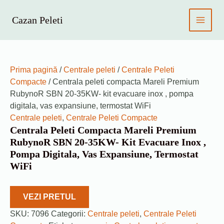
Skip
to
Cazan Peleti
MAIN
content
MEN
Prima pagină
/
Centrale peleti
/
Centrale Peleti
Compacte
/ Centrala peleti compacta Mareli Premium
RubynoR SBN 20-35KW- kit evacuare inox , pompa
digitala, vas expansiune, termostat WiFi
Centrale peleti
,
Centrale Peleti Compacte
Centrala Peleti Compacta Mareli Premium
RubynoR SBN 20-35KW- Kit Evacuare Inox ,
Pompa Digitala, Vas Expansiune, Termostat
WiFi
VEZI PRETUL
SKU:
7096
Categorii:
Centrale peleti
,
Centrale Peleti